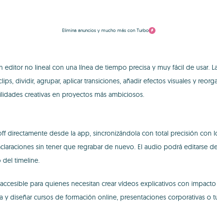
Elimina anuncios y mucho más con Turbo
 editor no lineal con una línea de tiempo precisa y muy fácil de usar. 
ips, dividir, agrupar, aplicar transiciones, añadir efectos visuales y reor
bilidades creativas en proyectos más ambiciosos.
off directamente desde la app, sincronizándola con total precisión con l
 aclaraciones sin tener que regrabar de nuevo. El audio podrá editarse d
del timeline.
accesible para quienes necesitan crear vídeos explicativos con impacto v
y diseñar cursos de formación online, presentaciones corporativas o tut