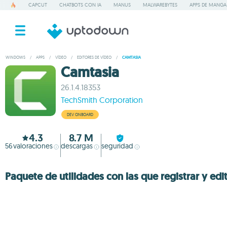
CAPCUT
CHATBOTS CON IA
MANUS
MALWAREBYTES
APPS DE MANGA
WINDOWS
/
APPS
/
VÍDEO
/
EDITORES DE VÍDEO
/
CAMTASIA
Camtasia
26.1.4.18353
TechSmith Corporation
DEV ONBOARD
4.3
8.7 M
56
valoraciones
descargas
seguridad
Paquete de utilidades con las que registrar y edi