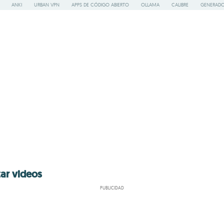
ANKI
URBAN VPN
APPS DE CÓDIGO ABIERTO
OLLAMA
CALIBRE
GENERADO
tar videos
PUBLICIDAD