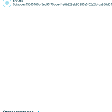
SHA256
0cfabdec45545460bf5ec95170bde44e6b328eb90885a5f02a21b1da866d0